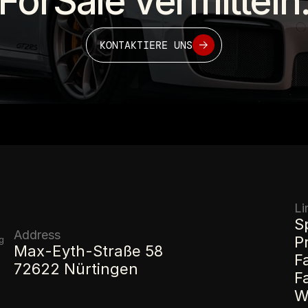
ForSale vermitteln
KONTAKTIERE UNS
Li
S
Address
P
 
Max-Eyth-Straße 58
F
72622 Nürtingen
F
W